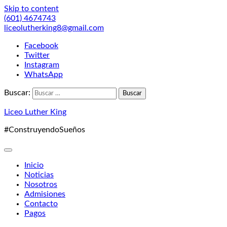
Skip to content
(601) 4674743
liceolutherking8@gmail.com
Facebook
Twitter
Instagram
WhatsApp
Buscar:
Liceo Luther King
#ConstruyendoSueños
Inicio
Noticias
Nosotros
Admisiones
Contacto
Pagos