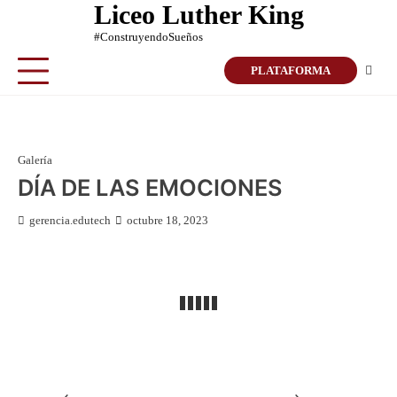
Liceo Luther King
Skip
to
#ConstruyendoSueños
content
PLATAFORMA
Galería
DÍA DE LAS EMOCIONES
gerencia.edutech
octubre 18, 2023
⟵
⟶